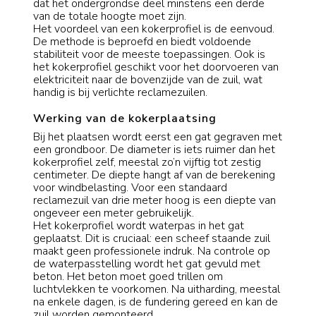
dat het ondergrondse deel minstens een derde
van de totale hoogte moet zijn.
Het voordeel van een kokerprofiel is de eenvoud.
De methode is beproefd en biedt voldoende
stabiliteit voor de meeste toepassingen. Ook is
het kokerprofiel geschikt voor het doorvoeren van
elektriciteit naar de bovenzijde van de zuil, wat
handig is bij verlichte reclamezuilen.
Werking van de kokerplaatsing
Bij het plaatsen wordt eerst een gat gegraven met
een grondboor. De diameter is iets ruimer dan het
kokerprofiel zelf, meestal zo’n vijftig tot zestig
centimeter. De diepte hangt af van de berekening
voor windbelasting. Voor een standaard
reclamezuil van drie meter hoog is een diepte van
ongeveer een meter gebruikelijk.
Het kokerprofiel wordt waterpas in het gat
geplaatst. Dit is cruciaal: een scheef staande zuil
maakt geen professionele indruk. Na controle op
de waterpasstelling wordt het gat gevuld met
beton. Het beton moet goed trillen om
luchtvlekken te voorkomen. Na uitharding, meestal
na enkele dagen, is de fundering gereed en kan de
zuil worden gemonteerd.