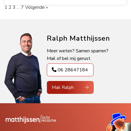
1
2
3
…
7
Volgende »
Ralph Matthijssen
Meer weten? Samen sparren?
Mail of bel mij gerust.
06 28647184
Mail Ralph