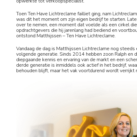
opwerkte tot verkoopspecialist.
Toen Ten Have Lichtreclame failliet ging, nam Lichtrecla
was dit het moment om zijn eigen bedrijf te starten. Lat
over te nemen, een moment dat voelde als een cirkel d
opdrachtgevers die hij jarenlang had bediend en voortbo
ontstond Matthijssen – Ten Have Lichtreclame.
Vandaag de dag is Matthijssen Lichtreclame nog steeds ee
volgende generatie. Sinds 2014 hebben zoon Ralph en 
diepgaande kennis en ervaring van de markt en een sche
derde generatie is inmiddels ook actief in het bedrijf, wa
behouden blijft, maar het vak voortdurend wordt verrijkt