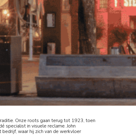
traditie. Onze roots gaan terug tot 1923, toen
 specialist in visuele reclame. John
 bedrijf, waar hij zich van de werkvloer