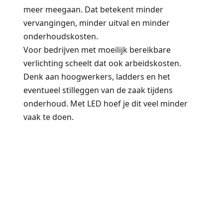
meer meegaan. Dat betekent minder
vervangingen, minder uitval en minder
onderhoudskosten.
Voor bedrijven met moeilijk bereikbare
verlichting scheelt dat ook arbeidskosten.
Denk aan hoogwerkers, ladders en het
eventueel stilleggen van de zaak tijdens
onderhoud. Met LED hoef je dit veel minder
vaak te doen.
Terugverdientijd
inschatten
De terugverdientijd hangt af van verschillende
factoren: de investeringskosten, het huidige
energieverbruik en de branduren. Een