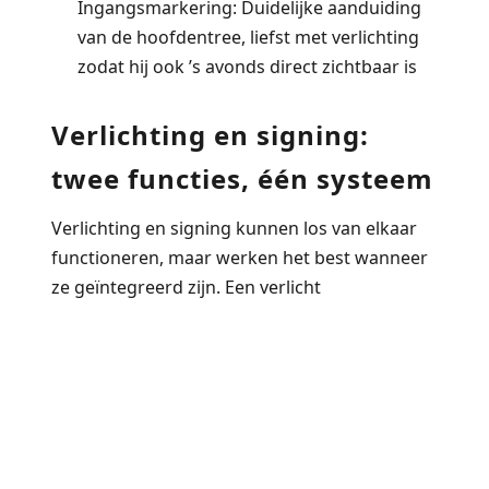
Ingangsmarkering:
Duidelijke aanduiding
van de hoofdentree, liefst met verlichting
zodat hij ook ’s avonds direct zichtbaar is
Verlichting en signing:
twee functies, één systeem
Verlichting en signing kunnen los van elkaar
functioneren, maar werken het best wanneer
ze geïntegreerd zijn. Een verlicht
richtingsbord op het parkeerterrein is
overdag leesbaar als teken én ’s avonds als
lichtpunt in een donkere ruimte.
Bewegwijzering die zelf licht uitstraalt of
verlicht wordt door bijgeplaatste armaturen,
is functioneel in alle omstandigheden.