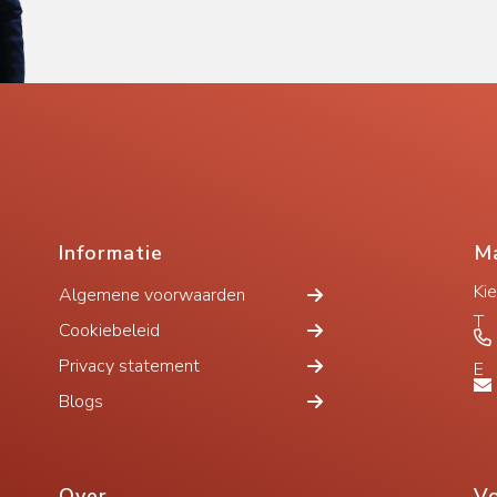
Informatie
Ma
Ki
Algemene voorwaarden
T
Cookiebeleid
Privacy statement
E
Blogs
Over
Vo