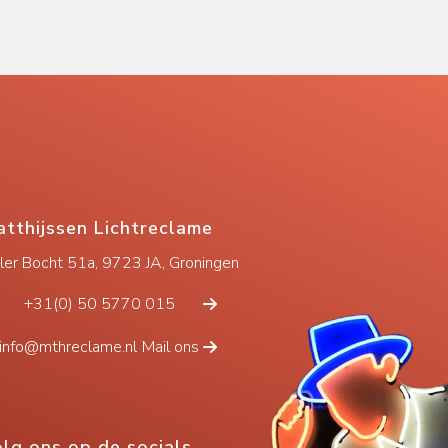
tthijssen Lichtreclame
eler Bocht 51a, 9723 JA, Groningen
+31(0) 50 5770 015
info@mthreclame.nl
Mail ons
lg ons op de socials