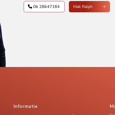
06 28647184
Mail Ralph
Informatie
Ma