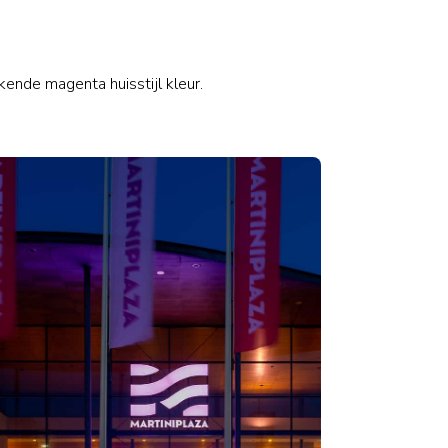
en
Over ons
Contact
kende magenta huisstijl kleur.