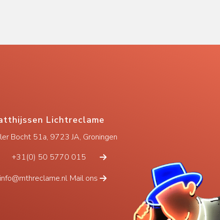
tthijssen Lichtreclame
eler Bocht 51a, 9723 JA, Groningen
+31(0) 50 5770 015
info@mthreclame.nl
Mail ons