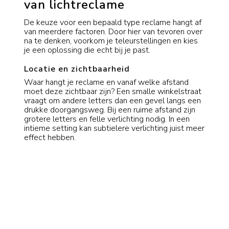
van lichtreclame
De keuze voor een bepaald type reclame hangt af
van meerdere factoren. Door hier van tevoren over
na te denken, voorkom je teleurstellingen en kies
je een oplossing die echt bij je past.
Locatie en zichtbaarheid
Waar hangt je reclame en vanaf welke afstand
moet deze zichtbaar zijn? Een smalle winkelstraat
vraagt om andere letters dan een gevel langs een
drukke doorgangsweg. Bij een ruime afstand zijn
grotere letters en felle verlichting nodig. In een
intieme setting kan subtielere verlichting juist meer
effect hebben.
Kijk ook naar de omgeving. Hangt je gevel in een
drukke straat met veel andere lichtreclame? Dan
moet je harder je best doen om op te vallen. Zit je
aan een rustigere weg, dan kan bescheidener
reclame al voldoende zijn. De architectuur van het
pand speelt mee: een monumentaal pand vraagt
om andere letters dan een modern bedrijfspand.
Vergunningen en regelgeving