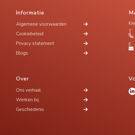
Informatie
Ma
Ki
Algemene voorwaarden
T
Cookiebeleid
Privacy statement
E
Blogs
Over
Vo
Ons verhaal
Werken bij
Geschiedenis