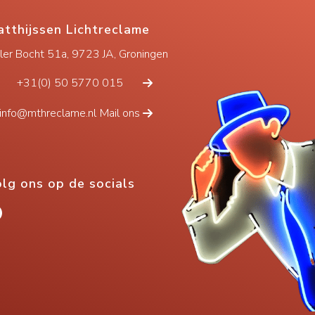
tthijssen Lichtreclame
eler Bocht 51a, 9723 JA, Groningen
+31(0) 50 5770 015
info@mthreclame.nl
Mail ons
lg ons op de socials