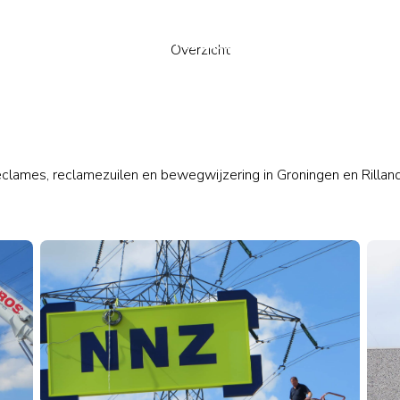
Producten & diensten
Project
Overzicht
ames, reclamezuilen en bewegwijzering in Groningen en Rilland